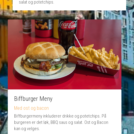
salat og potetchips.
Biffburger Meny
Med ost og bacon
Biffburgermeny inkluderer drikke og potetchips. På 
burgeren er det løk, BBQ saus og salat. Ost og Bacon 
kan og velges.