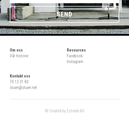
SEND
Om oss
Resources
Vår historie
Facebook
Instagram
Kontakt oss
70 12 31 83
stuen@
stuen.net
© Created by Estrade AS