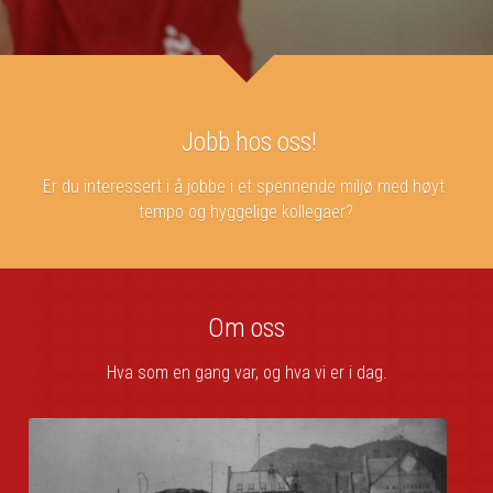
 Jobb hos oss!
Er du interessert i å jobbe i et spennende miljø med høyt 
tempo og hyggelige kollegaer?
Om oss
Hva som en gang var, og hva vi er i dag.