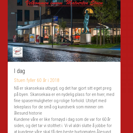
I dag
Stuen fyller 60 år i 2018
Nå er skansekaia utbygd, og det har gjort sitt eget preg 
på byen. Skansekaia er en nydelig plass for en hver, med 
fine spasermuligheter og rolige forhold. Utstyrt med 
lekeplass for de små og kunstverk som minner om 
ålesund historie
Kundene våre er like fornøyd i dag som de var for 60 år 
siden, og det tar vi stolthet i. Vi vil aldri slutte å jobbe for 
at kundene våre skal få den beste hurtigmaten Ålesund 