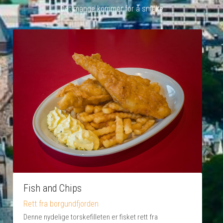
Det mange kommer for å smake
Fish and Chips
Rett fra borgundfjorden
Denne nydelige torskefilleten er fisket rett fra 