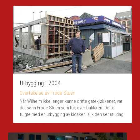
Utbygging i 2004
Overtakelse av Frode Stuen
Når Wilhelm ikke lenger kunne drifte gatekjøkkenet, var 
det sønn Frode Stuen som tok over butikken. Dette 
fulgte med en utbygging av kiosken, slik den ser ut i dag.