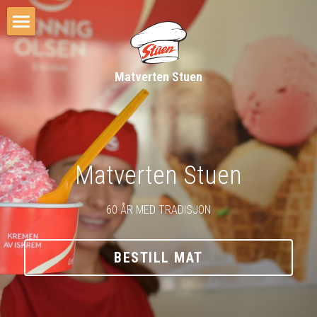
Home
Matverten Stuen
Om oss
Vær oppdatert
Meny
Matverten Stuen
Våre Retter
60 ÅR MED TRADISJON
Kontakt oss
Bestilling
BESTILL MAT
Last ned vår APP