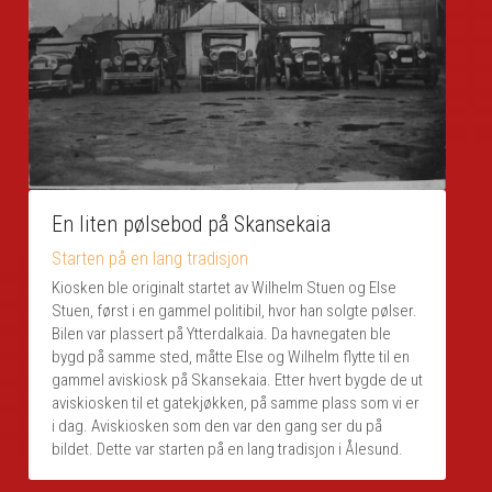
En liten pølsebod på Skansekaia
Starten på en lang tradisjon
Kiosken ble originalt startet av Wilhelm Stuen og Else 
Stuen, først i en gammel politibil, hvor han solgte pølser. 
Bilen var plassert på Ytterdalkaia. Da havnegaten ble 
bygd på samme sted, måtte Else og Wilhelm flytte til en 
gammel aviskiosk på Skansekaia. Etter hvert bygde de ut 
aviskiosken til et gatekjøkken, på samme plass som vi er 
i dag. Aviskiosken som den var den gang ser du på 
bildet. Dette var starten på en lang tradisjon i Ålesund.