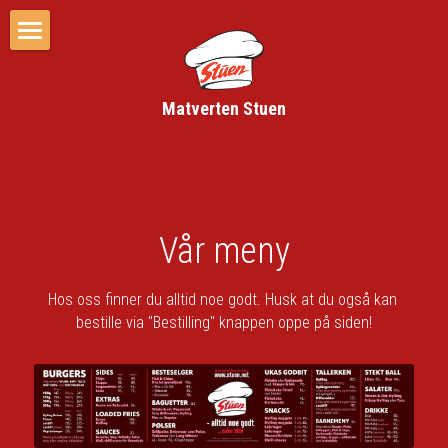
Home
Matverten Stuen
Om oss
Vær oppdatert
Meny
Vår meny
Våre Retter
Hos oss finner du alltid noe godt. Husk at du også kan 
Kontakt oss
bestille via "Bestilling" knappen oppe på siden!
Bestilling
Last ned vår APP