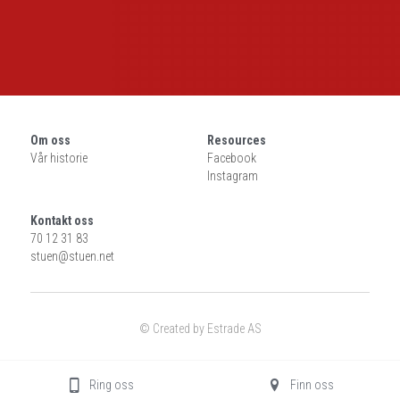
Om oss
Resources
Vår historie
Facebook
Instagram
Kontakt oss
70 12 31 83
stuen@
stuen.net
© Created by Estrade AS
Ring oss
Finn oss